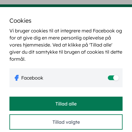
Cookies
Kiropraktor Bornholm
Vi bruger cookies til at integrere med Facebook og
for at give dig en mere personlig oplevelse på
Gl Rønnevej 17A, 3730 Nexø
vores hjemmeside. Ved at klikke på 'Tillad alle'
Find vej til klinikken
giver du dit samtykke til brugen af cookies til dette
formål.
Afdeling Rønne, Borgmester Nielsens Vej 28, 3700
Rønne
Facebook
Find vej til klinikken
Kontaktoplysninger
Tillad alle
70 32 37 30
info@kiropraktor-bornholm.dk
Tillad valgte