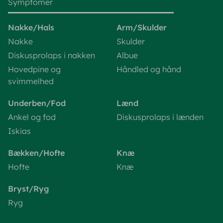
Symptomer
Nakke/Hals
Arm/Skulder
Nakke
Skulder
Diskusprolaps i nakken
Albue
Hovedpine og
Håndled og hånd
svimmelhed
Underben/Fod
Lænd
Ankel og fod
Diskusprolaps i lænden
Iskias
Bækken/Hofte
Knæ
Hofte
Knæ
Bryst/Ryg
Ryg