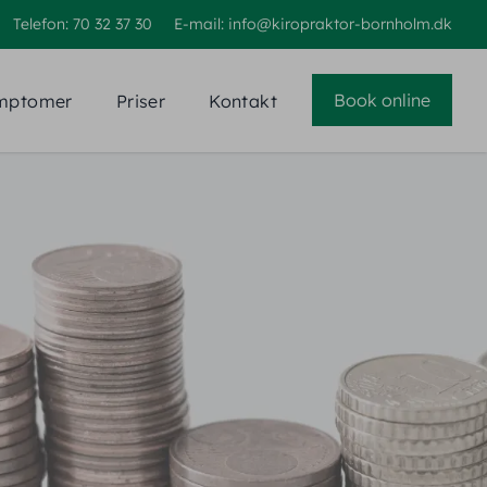
Telefon: 70 32 37 30
E-mail: info@kiropraktor-bornholm.dk
Book online
mptomer
Priser
Kontakt