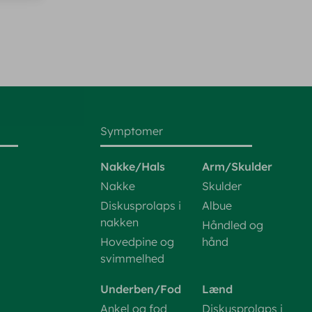
Symptomer
Nakke/Hals
Arm/Skulder
Nakke
Skulder
Diskusprolaps i
Albue
nakken
Håndled og
Hovedpine og
hånd
svimmelhed
Underben/Fod
Lænd
Ankel og fod
Diskusprolaps i