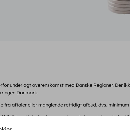
er derfor underlagt overenskomst med Danske Regioner. Der i
sikringen Danmark.
se fra aftaler eller manglende rettidigt afbud, dvs. minimum 
klinikken. Hvis du glemmer at medbringe et, kan du for 10 
okies