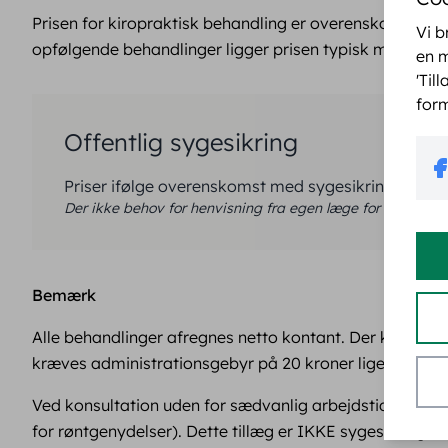
Prisen for kiropraktisk behandling er overenskomstbest
Vi b
opfølgende behandlinger ligger prisen typisk mellem kr
en m
'Til
form
Offentlig sygesikring
Priser ifølge overenskomst med sygesikringen
Der ikke behov for henvisning fra egen læge for at modtag
Bemærk
Alle behandlinger afregnes netto kontant. Der kan i kl
kræves administrationsgebyr på 20 kroner ligesom der p
Ved konsultation uden for sædvanlig arbejdstid, det vi
for røntgenydelser). Dette tillæg er IKKE sygesikringsb