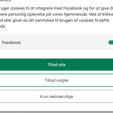
emt og reguleres to gange årligt. Pr. 1/4 2025 er egenbetal
ruger cookies til at integrere med Facebook og for at give d
. 350,00 og kr. 500,00 pr. gang afhængig af behandlingstype
ere personlig oplevelse på vores hjemmeside. Ved at klikk
lad alle' giver du dit samtykke til brugen af cookies til dette
ål.
Facebook
e tilskud fra den offentlige sygesikring eller fra Sygeforsikringen
Tillad alle
Tillad valgte
inikken betales via MobilePay, kontant eller dankort uden ek
ålægges et gebyr på 20 kroner ved udskrivning af faktura t
Kun nødvændige
l sige hverdage kl 16.00-20.00 og lørdage kl 8.00-20.00 pål
erettiget og dækkes IKKE af din sundhedssikring eller forsik